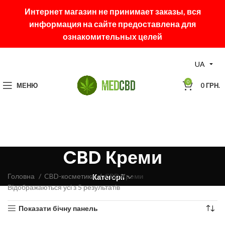
Интернет магазин не принимает заказы, вся
информация на сайте предоставлена для
ознакомительных целей
UA
0
МЕНЮ
0
ГРН.
CBD Креми
Головна
CBD-косметика
CBD Креми
Категорії
Відображаються усі з 5 результатів
Показати бічну панель