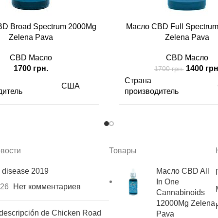
D Broad Spectrum 2000Mg
Масло CBD Full Spectru
Zelena Pava
Zelena Pava
CBD Масло
CBD Масло
Первона
1700
грн.
1400
грн
1700
грн.
цена
Страна
США
составл
дитель
производитель
1700 грн.
2000 мг/
CBD
г
вости
Товары
Масло
Вид
 disease 2019
Масло CBD All
имого
30 мл
Содержимого
In One
026
Нет комментариев
Cannabinoids
12000Mg Zelena
рция
Одна порция
44 мг
descripción de Chicken Road
Pava
т
содержит