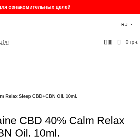
 для ознакомительных целей
RU
0
0
грн.
🇺🇦
 Relax Sleep CBD+CBN Oil. 10ml.
ine CBD 40% Calm Relax
N Oil. 10ml.