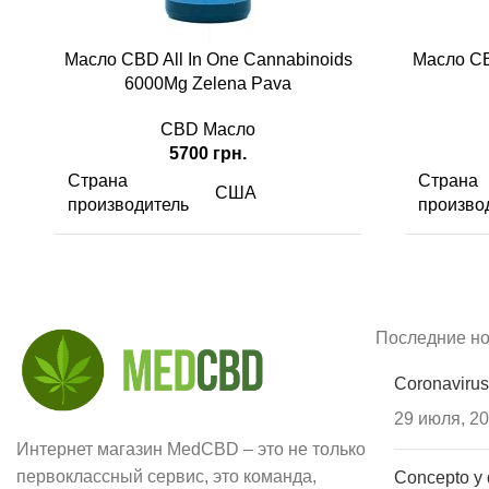
Масло CBD All In One Cannabinoids
Масло CB
6000Mg Zelena Pava
CBD Масло
5700
грн.
Страна
Страна
США
производитель
произво
CBD
3000 мг/г
CBD
CBG
2000 мг/г
Последние но
Вид
CBC
1000 мг/г
Coronavirus
Содерж
29 июля, 2
Вид
Масло
Интернет магазин MedCBD – это не только
Одна по
первоклассный сервис, это команда,
Concepto y 
содержи