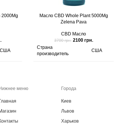
m 2000Mg
Масло CBD Whole Plant 5000Mg
Zelena Pava
CBD Масло
чальная
Текущая
Первоначальная
Текущая
.
2100
грн.
3700
грн.
цена:
цена
цена:
Страна
США
США
яла
1400 грн..
составляла
2100 грн..
производитель
.
3700 грн..
2000 мг/
5000 мг/
CBD
г
г
Нижнее меню
Города
Масло
Вид
Масло
Главная
Киев
30 мл
Содержимого
30 мл
Магазин
Львов
Одна порция
Контакты
Харьков
44 мг
83 мг
содержит