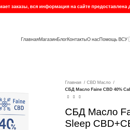
мает заказы, вся информация на сайте предоставлена
Главная
Магазин
Блог
Контакты
О нас
Помощь ВСУ 
Главная
CBD Масло
СБД Масло Faine CBD 40% Calm
СБД Масло Fa
Sleep CBD+CB