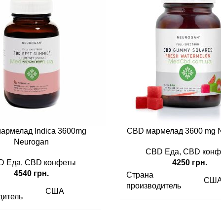
армелад Indica 3600mg
CBD мармелад 3600 mg 
Neurogan
CBD Еда
,
CBD конф
D Еда
,
CBD конфеты
4250
грн.
4540
грн.
Страна
СШ
производитель
США
дитель
CBD
3600