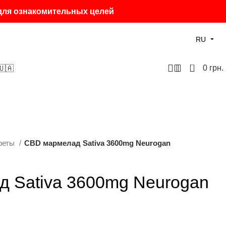
 для ознакомительных целей
RU
0
0
грн.
🇺🇦
феты
CBD мармелад Sativa 3600mg Neurogan
 Sativa 3600mg Neurogan