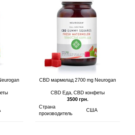
Neurogan
CBD мармелад 2700 mg Neurogan
еты
CBD Еда
,
CBD конфеты
3500
грн.
Страна
А
США
производитель
 мг/г
CBD
2700 мг/г