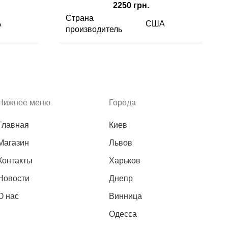
2250
грн.
Страна
А
США
производитель
 мг/г
CBD
1350 мг/г
ктовый
Фруктовый
Вкус
микс
Нижнее меню
Города
к
кубик
Главная
Киев
Вид
мелада
мармелада
Магазин
Львов
шт)
Содержимого
30 (шт)
Контакты
Харьков
Новости
Днепр
О нас
Винница
Одесса