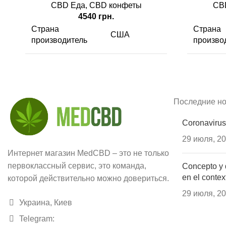
CBD Еда
,
CBD конфеты
CB
4540
грн.
Страна
Страна
США
производитель
произво
CBD
3600 мг/г
CBD
Вкус
Арбуз
Вкус
Последние но
кубик
Coronavirus
Вид
Вид
мармелада
29 июля, 2
Интернет магазин MedCBD – это не только
Содержимого
30 (шт)
Содерж
первоклассный сервис, это команда,
Concepto y 
en el contex
которой действительно можно довериться.
29 июля, 2
Украина, Киев
Telegram: