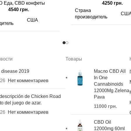
D Еда
,
CBD конфеты
4250
грн.
4540
грн.
Страна
СШ
производитель
США
дитель
CBD
3600
3600 мг/г
Фру
Вкус
Ананас
микс
вости
Товары
кубик
куби
 disease 2019
Масло CBD All
Вид
мармелада
мар
In One
026
Нет комментариев
Cannabinoids
12000Mg Zelena
имого
30 (шт)
Содержимого
30 (
descripción de Chicken Road
Pava
to del juego de azar.
11000
грн.
026
Нет комментариев
CBD Oil
12000mg 60ml