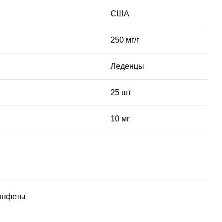
США
250 мг/г
Леденцы
25 шт
10 мг
онфеты