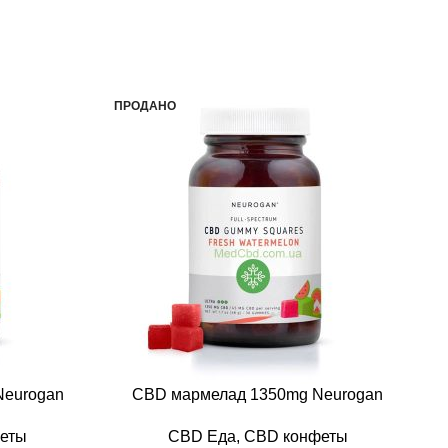
ПРОДАНО
П
Neurogan
CBD мармелад 1350mg Neurogan
еты
CBD Еда
,
CBD конфеты