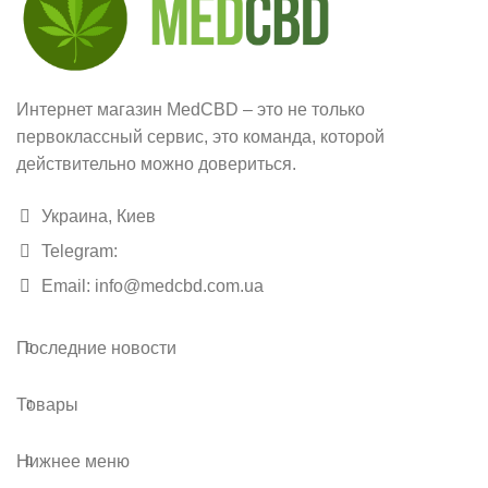
Содержимого
60 шт
Содержимого
60 шт
CBD на 1
125 мг
капсулу
CBD/CBN на 1
Интернет магазин MedCBD – это не только
45/25 мг
капсулу
первоклассный сервис, это команда, которой
действительно можно довериться.
Украина, Киев
Telegram:
Email: info@medcbd.com.ua
Последние новости
Товары
Нижнее меню