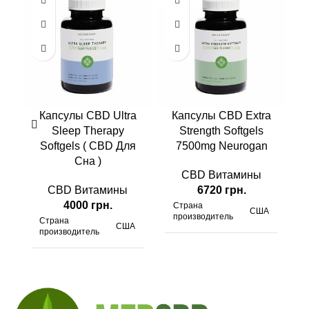
Капсулы CBD Ultra
Капсулы CBD Extra
Sleep Therapy
Strength Softgels
Softgels ( CBD Для
7500mg Neurogan
Сна )
CBD Витамины
CBD Витамины
6720
грн.
4000
грн.
Страна
США
производитель
Страна
США
производитель
7500 мг/
CBD
г
2700/1500
CBD и CBN
мг/г
Вид
Капсулы
Вид
Капсулы